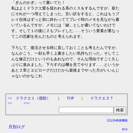
「ぎんのかぎ」って書いてた！
私はよくドラクエ愛を疑われる系のミスをするんですが、新た
にそれが一つ増えてしまった。言い訳をすると、これはもうプ
レイ自体はずっと前に終わっててプレイ時のメモを見ながら書
いているんですが、メモには「鍵」としか書いてないわけで
す。そして１の後に２もプレイした……そういう要素が重なっ
てこの悲劇を生んだものと考えられます。
下ろして、復活させる時に直しておくことも考えたんですが、
なんかこう、一刻も早く上書きしたい気持ちだった。そしてこ
んな修正だけというのもあれなので、そんな理由ですごく久し
ぶりに進みました。下ろすのは機を見てやります……というか
あと２章とエピローグだけだから最後までやった方がいいんじ
ゃないのかなこれ
<< ドラクエ１（借財）
|
TOP
|
ドラクエ３？
>>
>>>
日記内検索機能
月別ログ
RSS