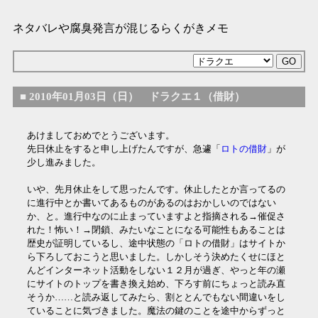
ネタバレや腐臭発言が混じるらくがきメモ
■
2010年01月03日（日） ドラクエ１（借財）
あけましておめでとうございます。
先日休止をすると申し上げたんですが、急遽「
ロトの借財
」が
少し進みました。
いや、先月休止をして思ったんです。休止したとか言ってるの
に進行中とか書いてあるものがあるのはおかしいのではない
か、と。進行中なのに止まっていますよと指摘される→催促さ
れた！怖い！→閉鎖、みたいなことになる可能性もあることは
歴史が証明しているし、途中状態の「ロトの借財」はサイトか
ら下ろしておこうと思いました。しかしそう決めたくせにほと
んどインターネット活動をしない１２月が過ぎ、やっと年の瀬
にサイトのトップを書き換え始め、下ろす前にちょっと読み直
そうか……と読み返してみたら、割ととんでもない間違いをし
ていることに気づきました。魔法の鍵のことを途中からずっと