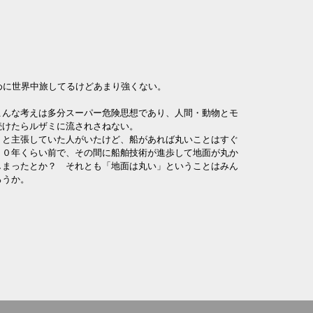
めに世界中旅してるけどあまり強くない。
こんな考えは多分スーパー危険思想であり、人間・動物とモ
続けたらルザミに流されさねない。
」と主張していた人がいたけど、船があれば丸いことはすぐ
５０年くらい前で、その間に船舶技術が進歩して地面が丸か
しまったとか？ それとも「地面は丸い」ということはみん
ろうか。