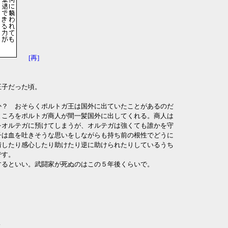
[再]
王子だった頃。
か？ おそらくポルトガ王は国外に出ていたことがあるのだ
ところをポルトガ商人が間一髪国外に出してくれる。商人は
をオルテガに預けてしまうが、オルテガは強くても誰かを守
子は血を吐きそうな思いをしながらも持ち前の根性でどうに
情したり感心したり助けたり逆に助けられたりしているうち
です。
するといい。武闘家が死ぬのはこの５年後くらいで。
よ