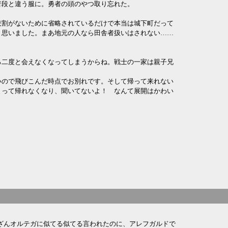
普段と違う服に。勇者の頭のやつ取り忘れた。
役割がないために省略されているだけで本当は城下町だって
と思いました。まあ地元の人なら田舎者扱いはされない……
ろ二度と会えなくなってしまうからね。戦士の一家は親子兄
いので飛びこんだ時点でお別れです。そして帰って来れない
まって帰れなくなり、聞いてないよ！ なんて展開はかわい
ざんオルテガに似てる似てる言われたのに、アレフガルドで