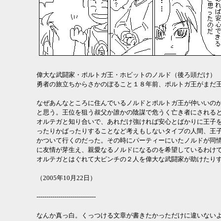
偉大な武闘家・ポルトガ王・ホビットのノルド（後ろ頭だけ）
勇者の旅立ちからさかのぼること１８年前、ポルトガ王がまだ
なぜあんなところに住んでいるノルドとポルトガ王が仲いいの
と思う。王位を狙う叔父か誰かの陰謀で危うく亡き者にされる
オルテガと知り合いで、あれだけ強ければ安心とばかりに王子
ったりかばったりすることなど考えもしないタイプの人間、王
かついて行くのだった。その時にパーティーにいたノルドが同
に友情が芽生え、親愛なるノルドになるのを希望しているわけ
オルテガとはぐれて大ピンチの２人を偉大な武闘家が助けたり
（2005年10月22日）
------------------------------
なんか真っ白。くっつける文章が書きたかっただけに違いない