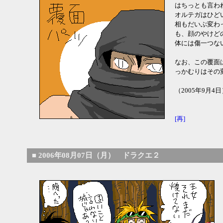
はちっとも言わ
オルテガはひど
相もだいぶ変わ
も、顔のやけど
体には傷一つな
なお、この覆面
っかむりはその
（2005年9月4
[再]
■
2006年08月07日（月） ドラクエ２