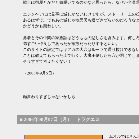
戦士は宿屋とかだと鎧脱いでるのかなと思ったら、なぜか全員
エジンベアには見事に城しかないわけですが、ストーリー上の
あるはずで。でもあの城じゃ地元民も近づきづらいのだろうな
かどうかも疑わしい。
勇者とその仲間の家族話はどうももの悲しさを含みます。何し
弟すごい仲良しであったか家族だったりするといい。
このサイトの設定ではギアガの大穴はルーラで通り抜けできな
ことは教えてもらった上で行く。大魔王倒したら穴が閉じてし
そうすぎて考えたくない！
（2005年9月5日）
------------------------------
顔変わりすぎじゃないかしら
■
2006年08月07日（月） ドラクエ３
ムオルではさん