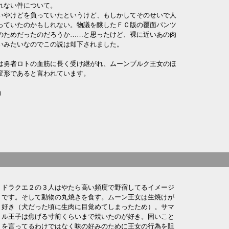
れない件について。
いやけどを負っていたというけど、もしかしてそのせいで人
っていたのかもしれない。物議を醸したＦＣ版の覆面パンツ
のためだったのだろうか……と思ったけど、裸に近いあの肉
いみたいなのでこの説は却下されました。
は勇者ロトの血筋に長く受け継がれ、ムーンブルク王女のほ
変形であると言われています。
日）
ドラクエ２の３人はやたら高い頻度で野宿してるイメージ
です。そして動物の丸焼きを食す。ムーン王女は生焼けが
好き（犬だった頃に生肉に目覚めてしまったため）。サマ
ル王子は焦げる寸前くらいまで焼いたのが好き。固いこと
を言ってるわけではなく味の好みのために王女の行為を阻