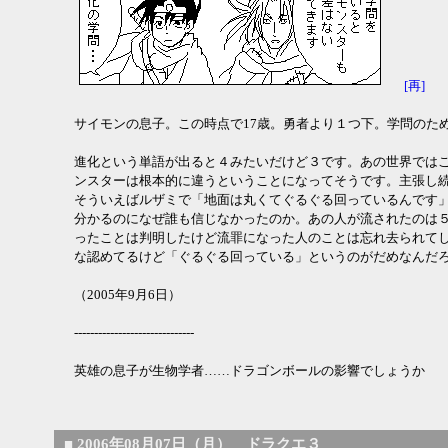
[再]
サイモンの息子。この時点で17歳。勇者より１つ下。学問のた
進化という単語が出ると４みたいだけど３です。あの世界では
ンスターは根本的に違うということになってそうです。主張し
そういえばルザミで「地面は丸くてぐるぐる回っているんです
分かるのになぜ誰も信じなかったのか。あの人が流されたのは
ったことは判明したけど流罪になった人のことは忘れ去られて
な認めてるけど「ぐるぐる回っている」というのがだめなんだ
（2005年9月6日）
------------------------------
英雄の息子が生物学者……ドラゴンボールの影響でしょうか
■
2006年08月07日（月） ドラクエ３